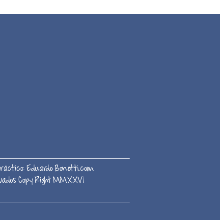
ráctico:
Eduardo Bonetti.com
servados Copy Right MMXXVI